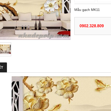
Mẫu gạch MK11
0902.328.809
ẾT