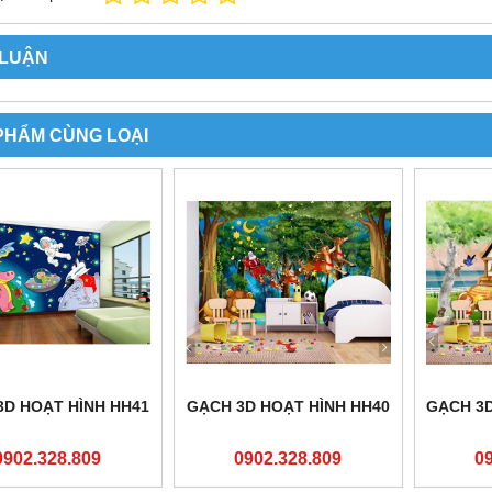
 LUẬN
PHẨM CÙNG LOẠI
3D HOẠT HÌNH HH41
GẠCH 3D HOẠT HÌNH HH40
GẠCH 3D
0902.328.809
0902.328.809
0