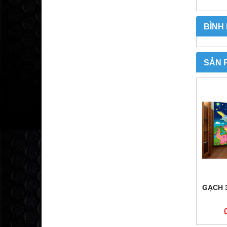
BÌNH
SẢN 
GẠCH 