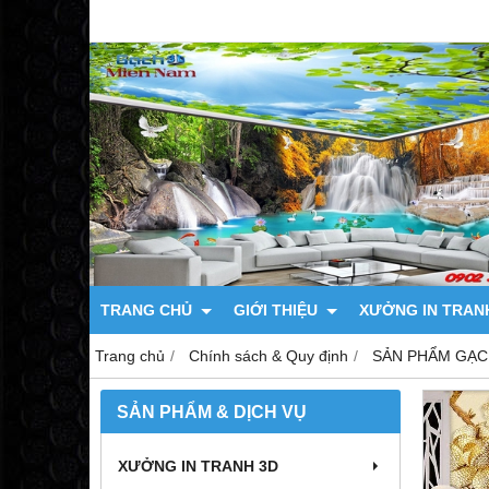
TRANG CHỦ
GIỚI THIỆU
XƯỞNG IN TRAN
Trang chủ
Chính sách & Quy định
SẢN PHẨM GẠC
SẢN PHẨM & DỊCH VỤ
XƯỞNG IN TRANH 3D