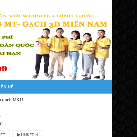
IÊN HỆ
 gạch MK11
1
á
)
ET
LINKEDIN