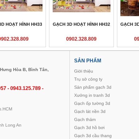
3D HOẠT HÌNH HH33
GẠCH 3D HOẠT HÌNH HH32
GẠCH 3D
0902.328.809
0902.328.809
0
M
SẢN PHẨM
 Hưng Hòa B, Bình Tân,
Giới thiệu
Trụ sở công ty
Sản phẩm gạch 3d
57 - 0943.125.789 -
Xưởng in tranh 3d
Gạch ốp tường 3d
Tp.HCM
Gạch lát nền 3d
Gạch thảm
nh Long An
Gạch 3d hồ bơi
Gạch 3d cầu thang