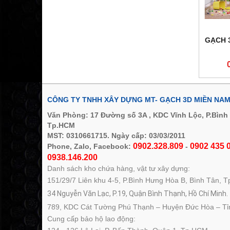
GẠCH 
CÔNG TY TNHH XÂY DỰNG MT- GẠCH 3D MIỀN NA
Văn Phòng: 17 Đường số 3A , KDC Vĩnh Lộc, P.Bình
Tp.HCM
MST: 0310661715. Ngày cấp: 03/03/2011
0902.328.809
0902 435 0
Phone, Zalo, Facebook:
-
0938.146.200
Danh sách kho chứa hàng, vật tư xây dựng:
151/29/7 Liên khu 4-5, P.Bình Hưng Hòa B, Bình Tân, 
34 Nguyễn Văn Lạc, P.19, Quận Bình Thạnh, Hồ Chí Minh.
789, KDC Cát Tường Phú Thạnh – Huyện Đức Hòa – Tỉ
Cung cấp bảo hộ lao động: