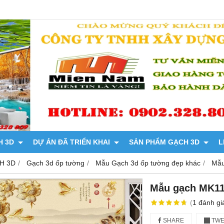
H 3D
DỰ ÁN ĐÃ TRIỂN KHAI
SẢN PHẨM GẠCH 3D
L
H 3D
Gạch 3d ốp tường
Mẫu Gạch 3d ốp tường đẹp khác
Mẫu
Mẫu gạch MK1
(
1
đánh gi
SHARE
TWE