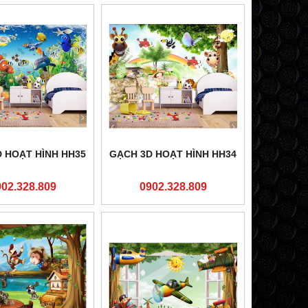
 HOẠT HÌNH HH35
GẠCH 3D HOẠT HÌNH HH34
902.328.809
0902.328.809