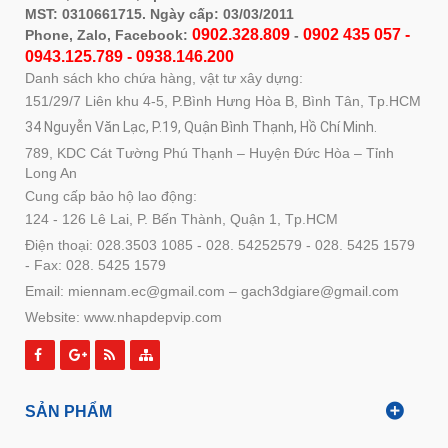
MST: 0310661715. Ngày cấp: 03/03/2011
0902.328.809
0902 435 057 -
Phone, Zalo, Facebook:
-
0943.125.789 - 0938.146.200
Danh sách kho chứa hàng, vật tư xây dựng:
151/29/7 Liên khu 4-5, P.Bình Hưng Hòa B, Bình Tân, Tp.HCM
34 Nguyễn Văn Lạc, P.19, Quận Bình Thạnh, Hồ Chí Minh.
789, KDC Cát Tường Phú Thạnh – Huyện Đức Hòa – Tỉnh
Long An
Cung cấp bảo hộ lao động:
124 - 126 Lê Lai, P. Bến Thành, Quận 1, Tp.HCM
Điện thoại: 028.3503 1085 - 028. 54252579 - 028. 5425 1579
- Fax: 028. 5425 1579
Email: miennam.ec@gmail.com – gach3dgiare@gmail.com
Website: www.nhapdepvip.com
SẢN PHẨM