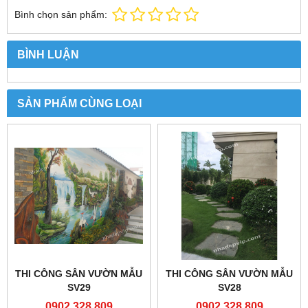
Bình chọn sản phẩm:
BÌNH LUẬN
SẢN PHẨM CÙNG LOẠI
THI CÔNG SÂN VƯỜN MẪU
THI CÔNG SÂN VƯỜN MẪU
SV29
SV28
0902.328.809
0902.328.809