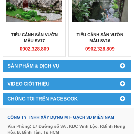
TIỂU CẢNH SÂN VƯỜN
TIỂU CẢNH SÂN VƯỜN
MẪU SV17
MẪU SV16
0902.328.809
0902.328.809
SẢN PHẨM & DỊCH VỤ
VIDEO GIỚI THIỆU
CHÚNG TÔI TRÊN FACEBOOK
CÔNG TY TNHH XÂY DỰNG MT- GẠCH 3D MIỀN NAM
Văn Phòng: 17 Đường số 3A , KDC Vĩnh Lộc, P.Bình Hưng
Hòa B, Bình Tân, Tp.HCM