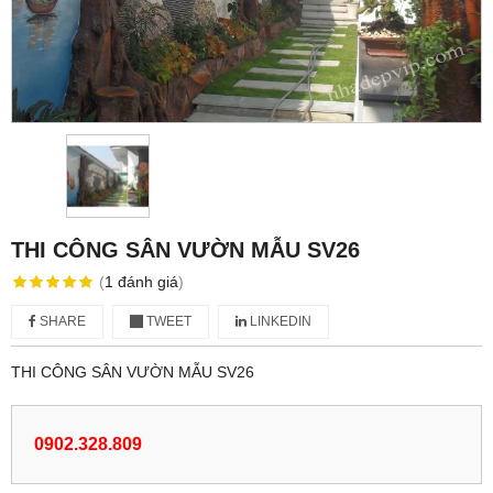
THI CÔNG SÂN VƯỜN MẪU SV26
(
1
đánh giá
)
SHARE
TWEET
LINKEDIN
THI CÔNG SÂN VƯỜN MẪU SV26
0902.328.809