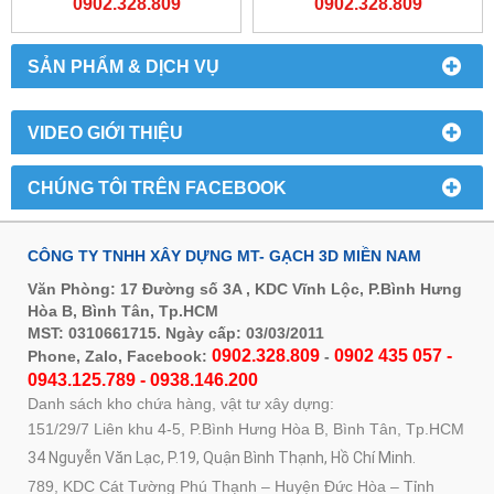
0902.328.809
0902.328.809
SẢN PHẨM & DỊCH VỤ
VIDEO GIỚI THIỆU
CHÚNG TÔI TRÊN FACEBOOK
CÔNG TY TNHH XÂY DỰNG MT- GẠCH 3D MIỀN NAM
Văn Phòng: 17 Đường số 3A , KDC Vĩnh Lộc, P.Bình Hưng
Hòa B, Bình Tân, Tp.HCM
MST: 0310661715. Ngày cấp: 03/03/2011
0902.328.809
0902 435 057 -
Phone, Zalo, Facebook:
-
0943.125.789 - 0938.146.200
Danh sách kho chứa hàng, vật tư xây dựng:
151/29/7 Liên khu 4-5, P.Bình Hưng Hòa B, Bình Tân, Tp.HCM
34 Nguyễn Văn Lạc, P.19, Quận Bình Thạnh, Hồ Chí Minh.
789, KDC Cát Tường Phú Thạnh – Huyện Đức Hòa – Tỉnh