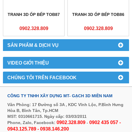
TRANH 3D ỐP BẾP TOB87
TRANH 3D ỐP BẾP TOB86
0902.328.809
0902.328.809
SẢN PHẨM & DỊCH VỤ
VIDEO GIỚI THIỆU
CHÚNG TÔI TRÊN FACEBOOK
CÔNG TY TNHH XÂY DỰNG MT- GẠCH 3D MIỀN NAM
Văn Phòng: 17 Đường số 3A , KDC Vĩnh Lộc, P.Bình Hưng
Hòa B, Bình Tân, Tp.HCM
MST: 0310661715. Ngày cấp: 03/03/2011
0902.328.809
0902 435 057 -
Phone, Zalo, Facebook:
-
0943.125.789 - 0938.146.200