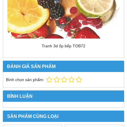
Tranh 3d ốp bếp TOB72
ĐÁNH GIÁ SẢN PHẨM
Bình chọn sản phẩm:
BÌNH LUẬN
SẢN PHẨM CÙNG LOẠI