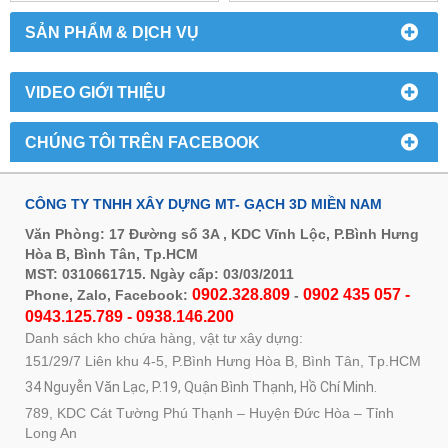
SẢN PHẨM & DỊCH VỤ
VIDEO GIỚI THIỆU
CHÚNG TÔI TRÊN FACEBOOK
CÔNG TY TNHH XÂY DỰNG MT- GẠCH 3D MIỀN NAM
Văn Phòng: 17 Đường số 3A , KDC Vĩnh Lộc, P.Bình Hưng
Hòa B, Bình Tân, Tp.HCM
MST: 0310661715. Ngày cấp: 03/03/2011
0902.328.809
0902 435 057 -
Phone, Zalo, Facebook:
-
0943.125.789 - 0938.146.200
Danh sách kho chứa hàng, vật tư xây dựng:
151/29/7 Liên khu 4-5, P.Bình Hưng Hòa B, Bình Tân, Tp.HCM
34 Nguyễn Văn Lạc, P.19, Quận Bình Thạnh, Hồ Chí Minh.
789, KDC Cát Tường Phú Thạnh – Huyện Đức Hòa – Tỉnh
Long An