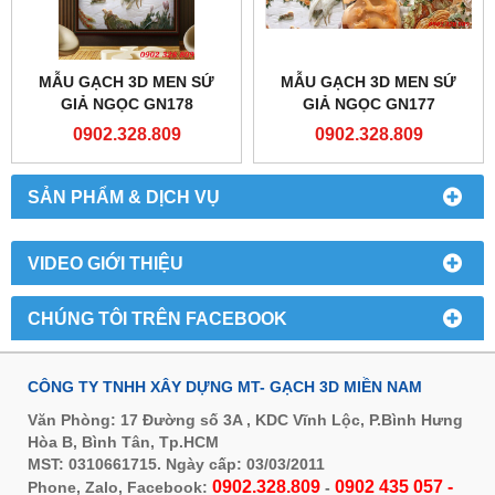
MẪU GẠCH 3D MEN SỨ
MẪU GẠCH 3D MEN SỨ
GIẢ NGỌC GN178
GIẢ NGỌC GN177
0902.328.809
0902.328.809
SẢN PHẨM & DỊCH VỤ
VIDEO GIỚI THIỆU
CHÚNG TÔI TRÊN FACEBOOK
CÔNG TY TNHH XÂY DỰNG MT- GẠCH 3D MIỀN NAM
Văn Phòng: 17 Đường số 3A , KDC Vĩnh Lộc, P.Bình Hưng
Hòa B, Bình Tân, Tp.HCM
MST: 0310661715. Ngày cấp: 03/03/2011
0902.328.809
0902 435 057 -
Phone, Zalo, Facebook:
-