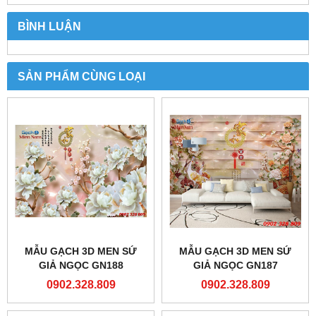
BÌNH LUẬN
SẢN PHẨM CÙNG LOẠI
MẪU GẠCH 3D MEN SỨ
MẪU GẠCH 3D MEN SỨ
GIẢ NGỌC GN188
GIẢ NGỌC GN187
0902.328.809
0902.328.809