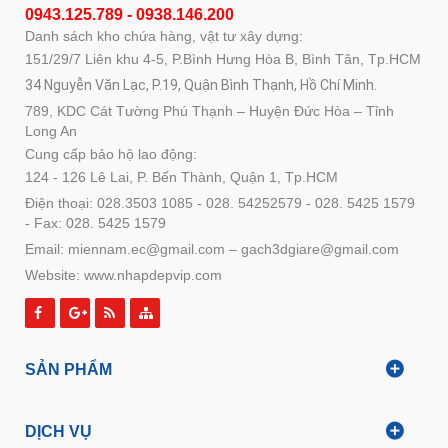
0943.125.789 - 0938.146.200
Danh sách kho chứa hàng, vật tư xây dựng:
151/29/7 Liên khu 4-5, P.Bình Hưng Hòa B, Bình Tân, Tp.HCM
34 Nguyễn Văn Lạc, P.19, Quận Bình Thạnh, Hồ Chí Minh.
789, KDC Cát Tường Phú Thạnh – Huyện Đức Hòa – Tỉnh
Long An
Cung cấp bảo hộ lao động:
124 - 126 Lê Lai, P. Bến Thành, Quận 1, Tp.HCM
Điện thoại: 028.3503 1085 - 028. 54252579 - 028. 5425 1579
- Fax: 028. 5425 1579
Email: miennam.ec@gmail.com – gach3dgiare@gmail.com
Website: www.nhapdepvip.com
SẢN PHẨM
DỊCH VỤ